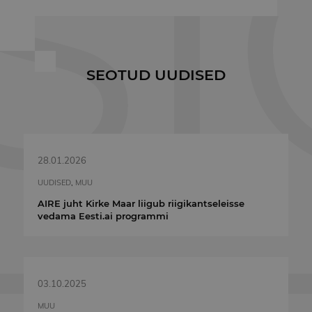
v
s
s
k
k
e
p
SEOTUD UUDISED
j
t
e
t
s
Salvestuse deklaratsioon
privaatsuspoliitika
tingimustega
SALVESTUSE
28.01.2026
NIMI
KIRJELDUS
TÜÜP
UUDISED
,
MUU
lastExternalReferrerTime
Kohalik
salvestus
AIRE juht Kirke Maar liigub riigikantseleisse
vedama Eesti.ai programmi
lastExternalReferrer
Kohalik
salvestus
03.10.2025
PAKKUJA /
PAKKUJA /
NIMI
NIMI
AEGUMINE
AEGUMINE
KIRJELDUS
K
PAKKUJA
DOMEEN
DOMEEN
MUU