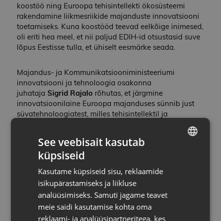
koostöö ning Euroopa tehisintellekti ökosüsteemi
rakendamine liikmesriikide majanduste innovatsiooni
toetamiseks. Kuna koostööd teevad eelkõige inimesed,
oli eriti hea meel, et nii paljud EDIH-id otsustasid suve
lõpus Eestisse tulla, et ühiselt eesmärke seada.
Majandus- ja Kommunikatsiooniministeeriumi
innovatsiooni ja tehnoloogia osakonna
juhataja
Sigrid Rajalo
rõhutas, et järgmine
innovatsioonilaine Euroopa majanduses sünnib just
süvatehnoloogiatest, milles tehisintellektil ja
robootikal on keskne roll. AIRE aitab ellu viia Eesti riigi
innovatsioonistrateegiat, ehitades järjepidevalt
See veebisait kasutab
ökosüsteemi, kus kohtuvad talendid, ideed ja kapital
küpsiseid
ning kus koostöö tulemusel sünnib uus innovatsioon.
ESTONIAN
Eesti ja Euroopa konkurentsivõime tõstmiseks on tema
Kasutame küpsiseid sisu, reklaamide
ENG
sõnul vaja tugevat sünergiat, keskendumist
isikupärastamiseks ja liikluse
tugevustele ja võimalustele, selgeid mõõdikuid ning
analüüsimiseks. Samuti jagame teavet
ärilist mõtlemist.
meie saidi kasutamise kohta oma
reklaami- ja analüüsipartneritega, kes