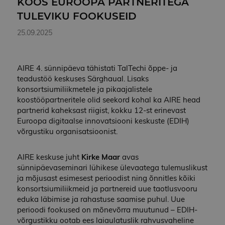
KOOS EUROOPA PARTNERITEGA
TULEVIKU FOOKUSEID
25.09.2025
AIRE 4. sünnipäeva tähistati TalTechi õppe- ja
teadustöö keskuses Särghaual. Lisaks
konsortsiumiliikmetele ja pikaajalistele
koostööpartneritele olid seekord kohal ka AIRE head
partnerid kaheksast riigist, kokku 12-st erinevast
Euroopa digitaalse innovatsiooni keskuste (EDIH)
võrgustiku organisatsioonist.
AIRE keskuse juht
Kirke Maar
avas
sünnipäevaseminari lühikese ülevaatega tulemuslikust
ja mõjusast esimesest perioodist ning õnnitles kõiki
konsortsiumiliikmeid ja partnereid uue taotlusvooru
eduka läbimise ja rahastuse saamise puhul. Uue
perioodi fookused on mõnevõrra muutunud – EDIH-
võrgustikku ootab ees laiaulatuslik rahvusvaheline