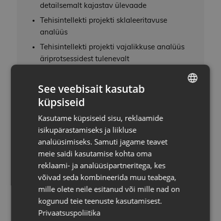
detailsemalt kajastav ülevaade
Tehisintellekti projekti sklaleeritavuse
analüüs
Tehisintellekti projekti vajalikkuse analüüs
äriprotsessidest tulenevalt
Tehisintellekti projekti turuolukorra
See veebisait kasutab
analüüs, sealhulgas riiulitarkvara
olemasolu kontroll
küpsiseid
ESTONIAN
Tehisintellekti projekti tehnoloogilise
Kasutame küpsiseid sisu, reklaamide
ENG
uudsuse analüüs demoprojektide
isikupärastamiseks ja liikluse
kandidaatide korral
analüüsimiseks. Samuti jagame teavet
Tehisintellekti projekti integreerimise
meie saidi kasutamise kohta oma
lähtealuse esmase kontseptsiooni
reklaami- ja analüüsipartneritega, kes
koostamine
võivad seda kombineerida muu teabega,
mille olete neile esitanud või mille nad on
Tehisintellekti projekti esmase ROI analüüs,
kogunud teie teenuste kasutamisest.
sh ettevõtte demoprojekti taotluse
Privaatsuspoliitika
koostamise nõustamine, et mitte rahastada