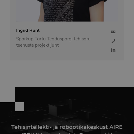
Ingrid Hunt
Sparkup Tartu Teaduspargi tehisaru
teenuste projektijuht
Tehisintellekti- ja robootikakeskust AIRE