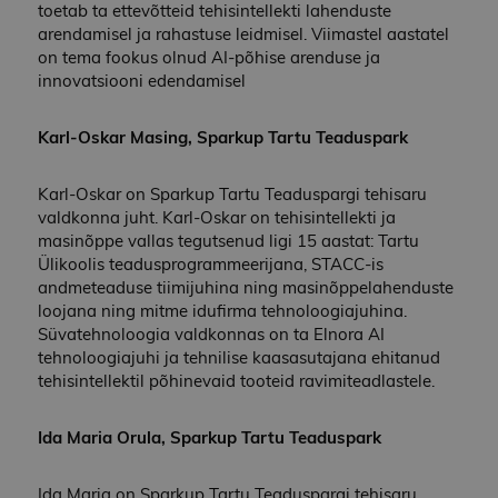
arvutamiseks.
toetab ta ettevõtteid tehisintellekti lahenduste
arendamisel ja rahastuse leidmisel. Viimastel aastatel
on tema fookus olnud AI-põhise arenduse ja
innovatsiooni edendamisel
Karl-Oskar Masing, Sparkup Tartu Teaduspark
Karl-Oskar on Sparkup Tartu Teaduspargi tehisaru
valdkonna juht. Karl-Oskar on tehisintellekti ja
masinõppe vallas tegutsenud ligi 15 aastat: Tartu
Ülikoolis teadusprogrammeerijana, STACC-is
andmeteaduse tiimijuhina ning masinõppelahenduste
loojana ning mitme idufirma tehnoloogiajuhina.
Süvatehnoloogia valdkonnas on ta Elnora AI
tehnoloogiajuhi ja tehnilise kaasasutajana ehitanud
tehisintellektil põhinevaid tooteid ravimiteadlastele.
Ida Maria Orula, Sparkup Tartu Teaduspark
Ida Maria on Sparkup Tartu Teaduspargi tehisaru