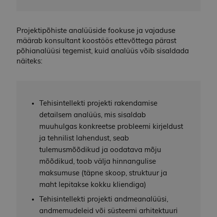
Projektipõhiste analüüside fookuse ja vajaduse
määrab konsultant koostöös ettevõttega pärast
põhianalüüsi tegemist, kuid analüüs võib sisaldada
näiteks:
Tehisintellekti projekti rakendamise
detailsem analüüs, mis sisaldab
muuhulgas konkreetse probleemi kirjeldust
ja tehnilist lahendust, seab
tulemusmõõdikud ja oodatava mõju
mõõdikud, toob välja hinnangulise
maksumuse (täpne skoop, struktuur ja
maht lepitakse kokku kliendiga)
Tehisintellekti projekti andmeanalüüsi,
andmemudeleid või süsteemi arhitektuuri