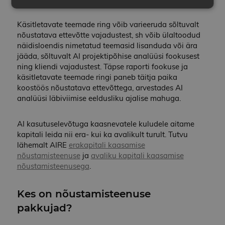
Käsitletavate teemade ring võib varieeruda sõltuvalt
Hädavajalikud küpsised
Jõudlusküpsised
nõustatava ettevõtte vajadustest, sh võib ülaltoodud
Reklaamküpsised
Funktsionaalsed küpsised
näidisloendis nimetatud teemasid lisanduda või ära
jääda, sõltuvalt AI projektipõhise analüüsi fookusest
Klassifitseerimata küpsised
ning kliendi vajadustest. Täpse raporti fookuse ja
Hädavajalikud küpsised tagavad veebisaidi
käsitletavate teemade ringi paneb täitja paika
põhifunktsioonide, nagu kasutajanimi ja
koostöös nõustatava ettevõttega, arvestades AI
kontohaldus, toimimise. Veebisaiti ei ole võimalik
analüüsi läbiviimise eeldusliku ajalise mahuga.
ilma hädavajalike küpsisteta kasutada.
PAKKUJA /
NIMI
AEGUMINE
K
DOMEEN
AI kasutuselevõtuga kaasnevatele kuludele aitame
kapitali leida nii era- kui ka avalikult turult. Tutvu
VISITOR_PRIVACY_METADATA
5 kuud 4
S
YouTube
nädalat
k
lähemalt AIRE
erakapitali kaasamise
.youtube.com
e
nõustamisteenuse
ja
avaliku kapitali kaasamise
k
j
nõustamisteenusega
.
v
s
s
Kes on nõustamisteenuse
k
k
pakkujad?
e
p
j