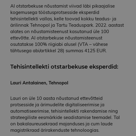
t
AI otstarbekuse nõustamist viivad läbi pikaajalise
e
t
kogemusega tööstusprotsesside eksperdid
s
tehisintellekti vallas, kelle toovad kokku teadus- ja
ärilinnak Tehnopol ja Tartu Teaduspark. 2022. aastast
Salvestuse deklaratsioon
privaatsuspoliitika
tingimustega
alates on nõustamisteenust kasutanud üle 100
SALVESTUSE
ettevõtte. AI otstarbekuse nõustamisteenust
NIMI
KIRJELDUS
TÜÜP
osutatakse 100% riigiabi alusel (VTA – vähese
lastExternalReferrerTime
Kohalik
tähtusega abi/artikkel 28) summas 4125 EUR.
salvestus
lastExternalReferrer
Kohalik
Tehisintellekti otstarbekuse
eksperdid
:
salvestus
Lauri Antalainen, Tehnopol
PAKKUJA /
PAKKUJA /
NIMI
NIMI
AEGUMINE
AEGUMINE
KIRJELDUS
K
Lauri on üle 10 aasta nõustanud ettevõtteid
PAKKUJA
DOMEEN
DOMEEN
protsesside ja ärimudelite digitaliseerimise ja
NIMI
/
AEGUMINE
KIRJELDUS
_wpfuuid
__Secure-YNID
.youtube.com
aire-edih.eu
5 kuud 4
1 aasta 1 kuu
Se
DOMEEN
PAKKUJA /
automatiseerimise, tehisintellekti rakendamise ning
NIMI
AEGUMINE
KIRJELD
nädalat
ka
DOMEEN
strateegiliste eesmärkide seadistamise teemadel. Tal
ig
_ga_B18Y565NN8
.aire-
1 aasta 1 kuu
Google Analytics
ja
__Secure-
.youtube.com
5 kuud 4
edih.eu
kasutab seda
on bakalaureusekraad majanduses ja cum laude
VISITOR_INFO1_LIVE
5 kuud 4
Selle küps
Google LLC
un
ROLLOUT_TOKEN
nädalat
küpsist seansi
nädalat
seadistan
.youtube.com
magistrikraad ärirakenduste tehnoloogias.
id
oleku
Youtube, e
lo