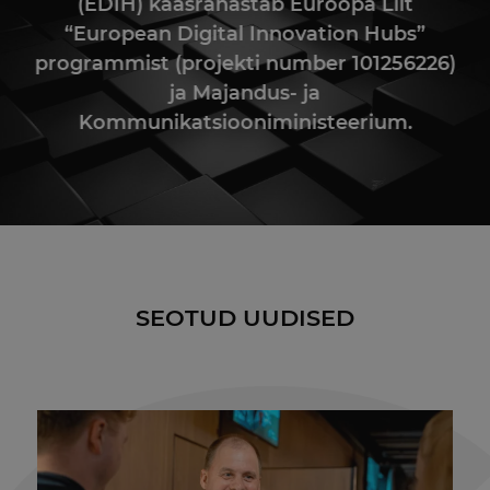
(EDIH) kaasrahastab Euroopa Liit
“European Digital Innovation Hubs”
programmist (projekti number 101256226)
ja Majandus- ja
Kommunikatsiooniministeerium.
SEOTUD UUDISED