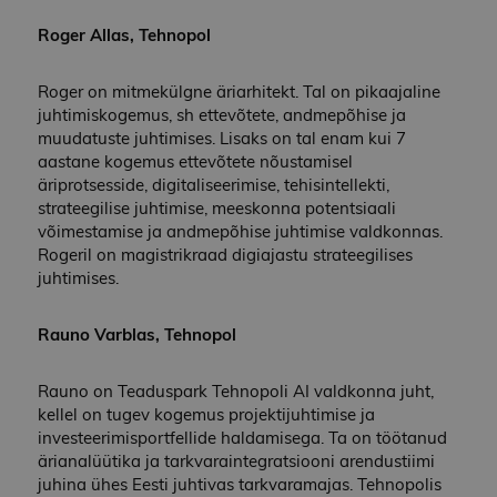
säilitamiseks.
jälgida sait
sä
manustat
se
_ga
1 aasta 1 kuu
See küpsise nimi
Google
Youtube'i
Roger Allas
, Tehnopol
te
on seotud Googl
videote
LLC
pa
Universal
kasutajaeel
.aire-
ka
Analyticsiga - se
see võib k
edih.eu
k
Roger on mitmekülgne äriarhitekt. Tal on pikaajaline
on
kindlaks te
ve
märkimisväärne
kas veebisa
juhtimiskogemus, sh ettevõtete, andmepõhise ja
värskendus
külastaja
wp-
Seanss
Sa
muudatuste juhtimises. Lisaks on tal enam kui 7
OnTheGoSystems
Google'i
kasutab
wpml_current_language
pr
Ltd.
sagedamini
Youtube'i l
aastane kogemus ettevõtete nõustamisel
ke
aire-edih.eu
kasutatavale
uut või va
Va
äriprotsesside, digitaliseerimise, tehisintellekti,
analüüsiteenusel
versiooni.
se
Seda küpsist
strateegilise juhtimise, meeskonna potentsiaali
se
kasutatakse
_fbp
2 kuud 4
Facebook
Meta
si
võimestamise ja andmepõhise juhtimise valdkonnas.
ainulaadsete
nädalat
kasutab s
Platform Inc.
ka
kasutajate
reklaamit
Rogeril on magistrikraad digiajastu strateegilises
.aire-edih.eu
Ku
eristamiseks,
seeria
ke
juhtimises.
määrates kliendi
edastamise
AJ
identifikaatoriks
näiteks rea
fi
juhuslikult
pakkumisi
to
genereeritud
pakkumin
Rauno Varblas, Tehnopol
mä
numbri. See on
kolmandat
se
lisatud saidi igas
osapooltel
ka
lehe päringusse 
ke
seda kasutataks
Rauno on Teaduspark Tehnopoli AI valdkonna juht,
YSC
Seanss
Selle küps
Google LLC
lo
saitide analüüsi
YouTube
.youtube.com
kellel on tugev kogemus projektijuhtimise ja
aruannete
seadistan
külastajate,
investeerimisportfellide haldamisega. Ta on töötanud
manustat
seansside ja
videote
ärianalüütika ja tarkvaraintegratsiooni arendustiimi
kampaaniate
vaatamiste
andmete
juhina ühes Eesti juhtivas tarkvaramajas. Tehnopolis
jälgimiseks