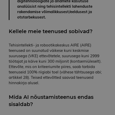
digitehnoloogiate ja andmete kasutuse
analüüsist ning tehisintellekti lahenduste
rakendamise võimalikkusest/eeldusest ja
otstarbekusest.
Kellele meie teenused sobivad?
Tehisintellekti- ja robootikakeskus AIRE (AIRE)
teenused on suunatud väikese kuni keskmise
suurusega (VKE) ettevõtetele, suurusega kuni 2999
töötajat ja käive kuni 300 miljonit (kontserniüleselt).
Ettevõte, mis on kriteeriumite piires, saab tarbida
teenuseid 100% riigiabi toel
(vähese tähtsusega abi;
artikkel 28)
. Teised ettevõtted saavad teenuseid
hinnakirja alusel.
Mida AI nõustamisteenus endas
sisaldab?