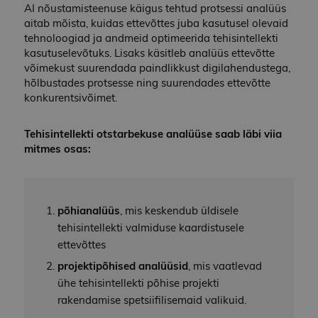
AI nõustamisteenuse käigus tehtud protsessi analüüs
aitab mõista, kuidas ettevõttes juba kasutusel olevaid
tehnoloogiad ja andmeid optimeerida tehisintellekti
kasutuselevõtuks. Lisaks käsitleb analüüs ettevõtte
võimekust suurendada paindlikkust digilahendustega,
hõlbustades protsesse ning suurendades ettevõtte
konkurentsivõimet.
Tehisintellekti otstarbekuse analüüse saab läbi viia
mitmes osas:
põhianalüüs
, mis keskendub üldisele
tehisintellekti valmiduse kaardistusele
ettevõttes
projektipõhised analüüsid
, mis vaatlevad
ühe tehisintellekti põhise projekti
rakendamise spetsiifilisemaid valikuid.