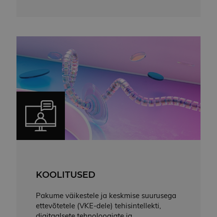
KOOLITUSED
Pakume väikestele ja keskmise suurusega
ettevõtetele (VKE-dele) tehisintellekti,
digitaalsete tehnoloogiate ja