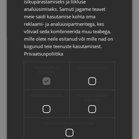
isikupärastamiseks ja liikluse
Act) mõistmiseks ja selle rakendamiseks
analüüsimiseks. Samuti jagame teavet
valmistumiseks. Tehisintellekti […]
meie saidi kasutamise kohta oma
Loe lähemalt
reklaami- ja analüüsipartneritega, kes
võivad seda kombineerida muu teabega,
mille olete neile esitanud või mille nad on
kogunud teie teenuste kasutamisest.
Privaatsuspoliitika
Hädavajalikud
Jõudlusküpsised
küpsised
Reklaamküpsised
Funktsionaalsed
küpsised
Klassifitseerimata küpsised