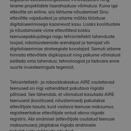
leiame projektidele lisarahastuse võimalusi. Kuna iga
ettevõte on eriline, siis lähtume nõustamisel Sinu
ettevõtte vajadustest ja aitame mõõta tööstuse
digitaliseerimisega kaasnevat kasu. Lisaks koolitustele
ja nõustamisele viime ettevõtteid kokku
teenusepakkujatega nagu tehisintellekti lahenduste
loojad, robotsüsteemide arendajad ja tarnijad või
digitaliseerimise strateegiate koostajad. Samuti aitame
hinnata ettevõtete digiküpsust ning pakume võimalust
esitleda oma lahendusi, tehnoloogiat ja tarkvara enne
suurte investeeringute tegemist.
Tehisintellekti- ja robootikakeskus AIRE osutatavad
teenused on riigi vahenditest pakutava riigiabi
põhised. See tähendab, et võimalust kasutada AIRE
teenuseid (koolitused, nõustamised) pakutakse
ettevõtjale tasuta, kuid vastava teenuse maksumus
registreeritakse ettevõtjale antud abina riigiabi
registris. Abi andmisel (ettevõtjale osutatud teenuse
maksumuses) järgitakse riigiabi andmisele