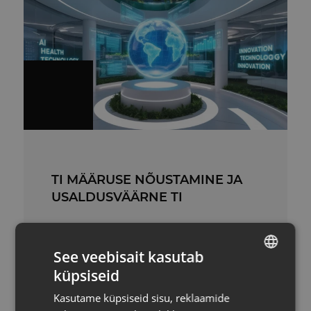
TI MÄÄRUSE NÕUSTAMINE JA
USALDUSVÄÄRNE TI
Teenusele registreerimine avatakse märtsis
2026. AIRE toetab usaldusväärse
See veebisait kasutab
tehisintellekti kasutuselevõttu ning
küpsiseid
eesmärgipäraselt pakub ettevõtetele ja
ESTONIAN
organisatsioonidele struktureeritud juhiseid
Kasutame küpsiseid sisu, reklaamide
Euroopa Liidu Tehisintellekti määruse (AI
ENG