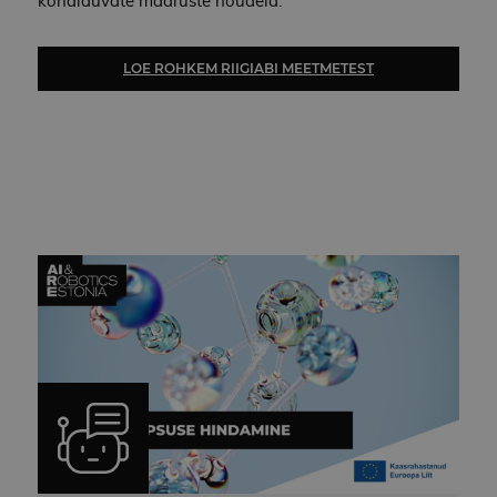
kohalduvate määruste nõudeid.
LOE ROHKEM RIIGIABI MEETMETEST