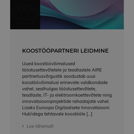
VISITOR_PRIVACY_METADATA
5 kuud 4
S
YouTube
nädalat
k
.youtube.com
e
k
j
v
s
s
k
k
e
KOOSTÖÖPARTNERI LEIDMINE
p
j
t
e
Uued koostöövõimalused
t
tööstusettevõtetele ja teadlastele AIRE
s
partnerlusvõrgustik soodustab uusi
Salvestuse deklaratsioon
privaatsuspoliitika
koostöövõimalusi erinevate valdkondade
tingimustega
vahel, sealhulgas tööstusettevõtete,
SALVESTUSE
NIMI
KIRJELDUS
teadlaste, IT- ja elektroonikaettevõtete ning
TÜÜP
innovatsiooniprojektide rahastajate vahel.
lastExternalReferrerTime
Kohalik
Lisaks Euroopa Digitaalsete Innovatsiooni
salvestus
Hub’idega tehtavale koostööle […]
lastExternalReferrer
Kohalik
salvestus
Loe lähemalt