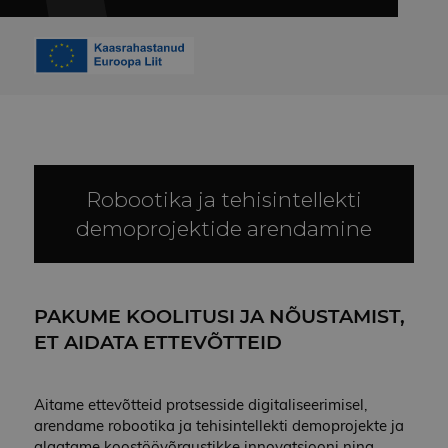
Robootika ja tehisintellekti
demoprojektide arendamine
PAKUME KOOLITUSI JA NÕUSTAMIST,
ET AIDATA ETTEVÕTTEID
Aitame ettevõtteid protsesside digitaliseerimisel,
arendame robootika ja tehisintellekti demoprojekte ja
algatame koostöövõrgustikke innovatsiooni ning